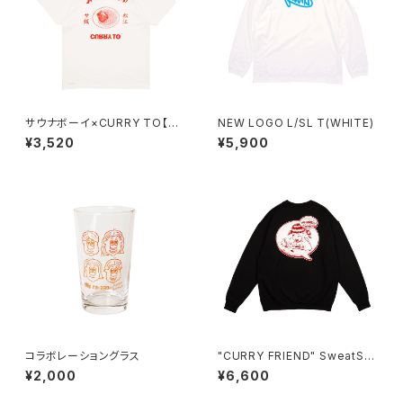
サウナボーイ×CURRY TO【サ
NEW LOGO L/SL T(WHITE)
ウナ飯T 松江】WHITE
¥3,520
¥5,900
コラボレーショングラス
"CURRY FRIEND" SweatShi
rt BLACK
¥2,000
¥6,600