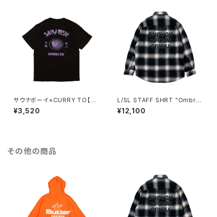
サウナボーイ×CURRY TO【サ
L/SL STAFF SHRT "Ombre
ウナ飯T 松江】BLACK
Check"
¥3,520
¥12,100
その他の商品