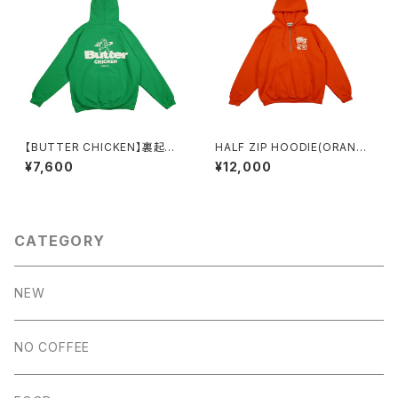
【BUTTER CHICKEN】裏起毛
HALF ZIP HOODIE(ORANG
パーカー（GREEN）
E)
¥7,600
¥12,000
CATEGORY
NEW
NO COFFEE