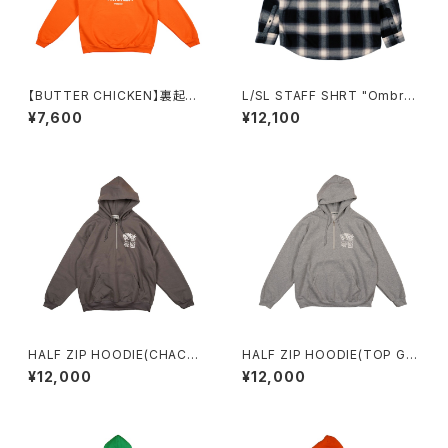
【BUTTER CHICKEN】裏起毛
L/SL STAFF SHRT "Ombre
パーカー（ORANGE）
Check"
¥7,600
¥12,100
HALF ZIP HOODIE(CHACO
HALF ZIP HOODIE(TOP GR
AL GRAY)
AY)
¥12,000
¥12,000