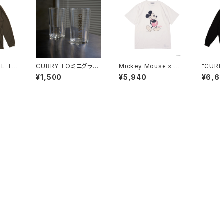
SL T
CURRY TOミニグラス
Mickey Mouse × CU
"CURR
(2pcs)
RRY TO T(WHITE）
eatSh
¥1,500
¥5,940
¥6,