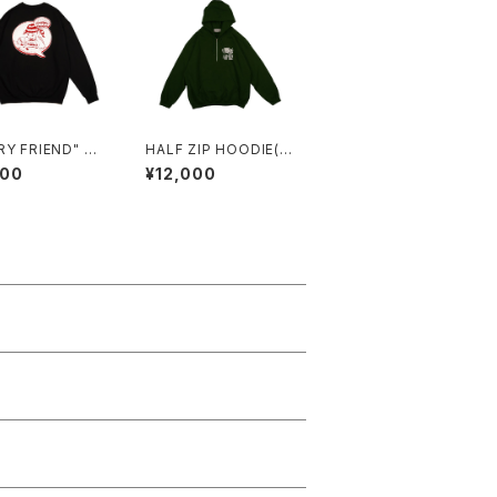
Y FRIEND" Sw
HALF ZIP HOODIE(G
irt BLACK
REEN)
600
¥12,000