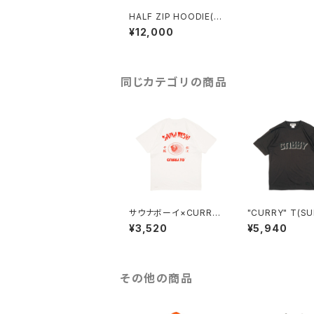
HALF ZIP HOODIE(P
URPLE)
¥12,000
同じカテゴリの商品
サウナボーイ×CURRY
"CURRY" T(SU
TO【サウナ飯T 松江】
¥3,520
¥5,940
WHITE
その他の商品