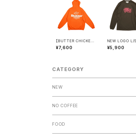
【BUTTER CHICKEN】
NEW LOGO L/
裏起毛パーカー（ORAN
(SUMI)
¥7,600
¥5,900
GE）
CATEGORY
NEW
NO COFFEE
FOOD