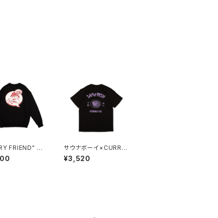
Y FRIEND" Sw
サウナボーイ×CURRY
irt BLACK
TO【サウナ飯T 松江】B
600
¥3,520
LACK