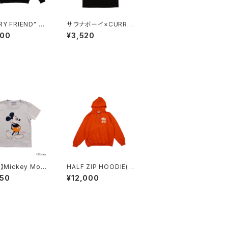
Y FRIEND" Sw
サウナボーイ×CURRY
irt BLACK
TO【サウナ飯T 松江】B
600
¥3,520
LACK
S】Mickey Mous
HALF ZIP HOODIE(O
CURRY TO T(T
RANGE)
950
¥12,000
RAY）