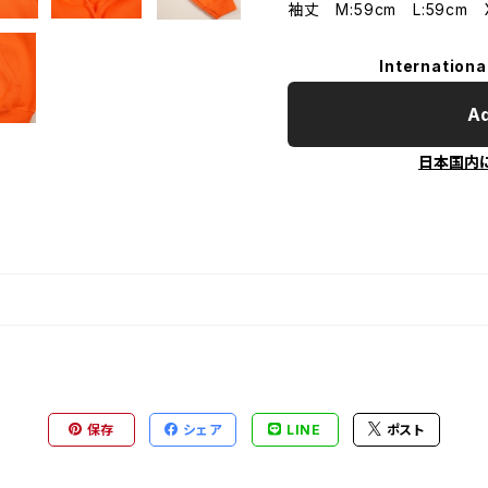
袖丈 M:59cm L:59cm X
Internationa
Ad
日本国内
保存
シェア
LINE
ポスト