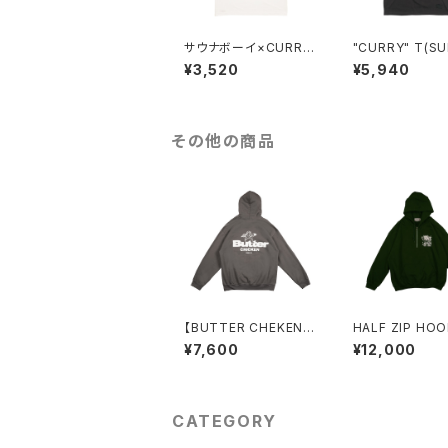
サウナボーイ×CURRY
"CURRY" T(SU
TO【サウナ飯T 松江】
¥3,520
¥5,940
WHITE
その他の商品
【BUTTER CHEKEN】
HALF ZIP HOO
裏起毛パーカー（CHAR
REEN)
¥7,600
¥12,000
COAL）
CATEGORY