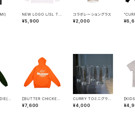
MI)
NEW LOGO L/SL T
コラボレーショングラス
"CURR
(WHITE)
eatSh
¥5,900
¥2,000
¥6,
DIE(G
【BUTTER CHICKEN】
CURRY TOミニグラス
【KID
裏起毛パーカー（ORAN
(6pcs)
e × 
¥7,600
¥4,000
¥4,
GE）
OP G