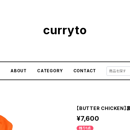
curryto
E
ABOUT
CATEGORY
CONTACT
【BUTTER CHICKEN
¥7,600
残り1点