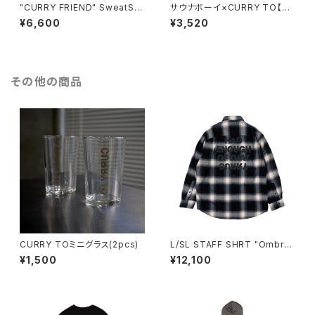
"CURRY FRIEND" SweatShi
サウナボーイ×CURRY TO【サ
rt BLACK
ウナ飯T 松江】BLACK
¥6,600
¥3,520
その他の商品
CURRY TOミニグラス(2pcs)
L/SL STAFF SHRT "Ombre
Check"
¥1,500
¥12,100