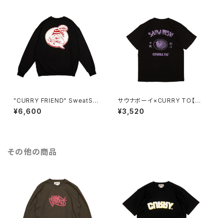
"CURRY FRIEND" SweatShi
サウナボーイ×CURRY TO【サ
rt BLACK
ウナ飯T 松江】BLACK
¥6,600
¥3,520
その他の商品