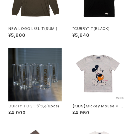
NEW LOGO L/SL T(SUMI)
"CURRY" T(BLACK)
¥5,900
¥5,940
CURRY TOミニグラス(6pcs)
【KIDS】Mickey Mouse × CU
RRY TO T(TOP GRAY）
¥4,000
¥4,950