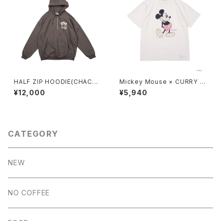
HALF ZIP HOODIE(CHACO
Mickey Mouse × CURRY T
AL GRAY)
O T(WHITE）
¥12,000
¥5,940
CATEGORY
NEW
NO COFFEE