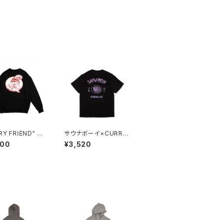
Y FRIEND" Sw
サウナボーイ×CURRY
irt BLACK
TO【サウナ飯T 松江】B
600
¥3,520
LACK