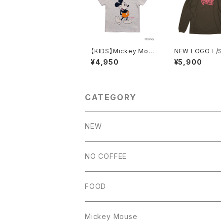
【KIDS】Mickey Mous
NEW LOGO L/
e × CURRY TO T(T
(SUMI)
¥4,950
¥5,900
OP GRAY）
CATEGORY
NEW
NO COFFEE
FOOD
Mickey Mouse