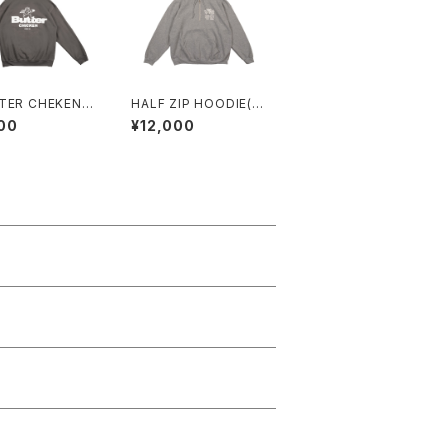
TER CHEKEN】
HALF ZIP HOODIE(T
パーカー（CHAR
OP GRAY)
00
¥12,000
）