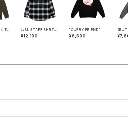
SL T
L/SL STAFF SHRT
"CURRY FRIEND" Sw
【BUT
"Ombre Check"
eatShirt BLACK
裏起毛
¥12,100
¥6,600
¥7,6
COAL