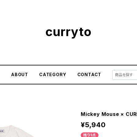
curryto
E
ABOUT
CATEGORY
CONTACT
Mickey Mouse × CU
¥5,940
残り1点