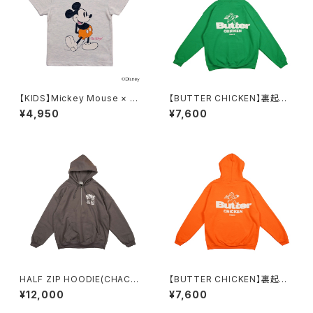
【KIDS】Mickey Mouse × CU
【BUTTER CHICKEN】裏起毛
RRY TO T(TOP GRAY）
パーカー（GREEN）
¥4,950
¥7,600
HALF ZIP HOODIE(CHACO
【BUTTER CHICKEN】裏起毛
AL GRAY)
パーカー（ORANGE）
¥12,000
¥7,600