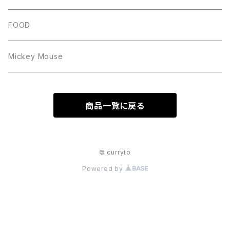
FOOD
Mickey Mouse
商品一覧に戻る
© curryto
Powered by