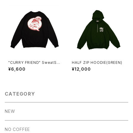
"CURRY FRIEND" SweatShi
HALF ZIP HOODIE(GREEN)
rt BLACK
¥6,600
¥12,000
CATEGORY
NEW
NO COFFEE