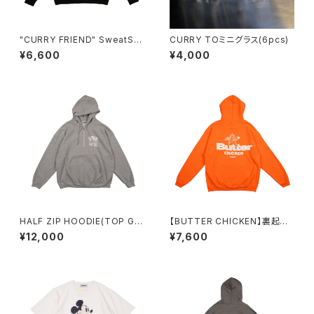
"CURRY FRIEND" SweatShi
CURRY TOミニグラス(6pcs)
rt BLACK
¥6,600
¥4,000
HALF ZIP HOODIE(TOP GR
【BUTTER CHICKEN】裏起毛
AY)
パーカー（ORANGE）
¥12,000
¥7,600