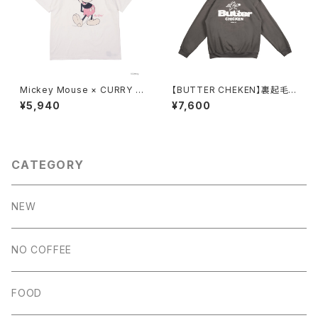
Mickey Mouse × CURRY T
【BUTTER CHEKEN】裏起毛パ
O T(WHITE）
ーカー（CHARCOAL）
¥5,940
¥7,600
CATEGORY
NEW
NO COFFEE
FOOD