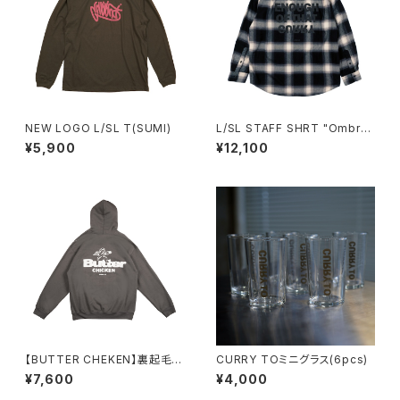
NEW LOGO L/SL T(SUMI)
L/SL STAFF SHRT "Ombre
Check"
¥5,900
¥12,100
【BUTTER CHEKEN】裏起毛パ
CURRY TOミニグラス(6pcs)
ーカー（CHARCOAL）
¥7,600
¥4,000