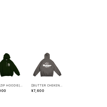
 ZIP HOODIE(G
【BUTTER CHEKEN】
)
裏起毛パーカー（CHAR
000
¥7,600
COAL）