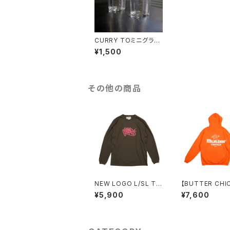
CURRY TOミニグラス
(2pcs)
¥1,500
その他の商品
NEW LOGO L/SL T
【BUTTER CHI
(SUMI)
裏起毛パーカー（
¥5,900
¥7,600
GE）