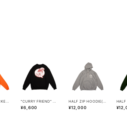
CKEN】
"CURRY FRIEND" Sw
HALF ZIP HOODIE(T
HALF
ORAN
eatShirt BLACK
OP GRAY)
REEN
¥6,600
¥12,000
¥12,